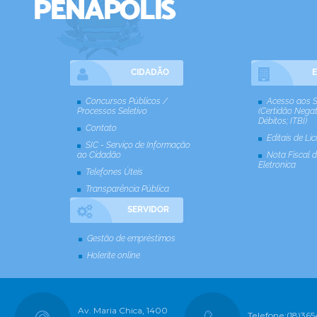
CIDADÃO
Concursos Públicos /
Acesso aos S
Processos Seletivo
(Certidão Negat
Débitos; ITBI)
Contato
Editais de Li
SIC - Serviço de Informação
ao Cidadão
Nota Fiscal d
Eletronica
Telefones Úteis
Transparência Pública
SERVIDOR
Gestão de empréstimos
Holerite online
Av. Maria Chica, 1400
Telefone:
(18)365