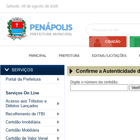
Sábado, 08 de agosto de 2026
CIDADÃO
PRINCIPAL
PREFEITURA
EDITAIS/LICITAÇÕES
Confirme a Autenticidade 
Portal da Prefeitura
Digite o número da certidão:
Serviços On Line
Acesso aos Tributos e
Débitos Lançados
Recolhimento de ITBI
Certidão Imobiliária
Certidão Mobiliária
Certidão de Valor Venal