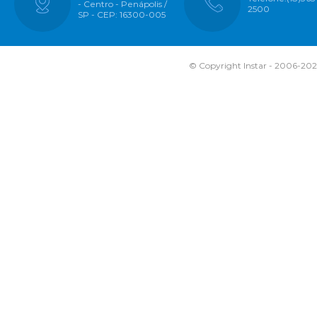
- Centro - Penápolis /
2500
SP - CEP: 16300-005
© Copyright Instar - 2006-2026